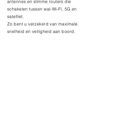
antennes en slimme routers die
schakelen tussen wal-Wi-Fi, 5G en
satelliet.
Zo bent u verzekerd van maximale
snelheid en veiligheid aan boord.
Mobile Office: Werken
onderweg
Voor de zakelijke gebruiker is een
haperende Zoom-call onacceptabel. Ik
help mobiele werkplekken in te richten
met prioriteit op datastabiliteit en
beveiliging. Door obstakels in
voertuigen te elimineren en back-up
bronnen te configureren, creëer ik een
kantooromgeving die overal even
betrouwbaar is als thuis.