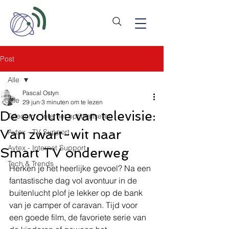
Post
Alle
Pascal Ostyn
Alle
29 jun
3 minuten om te lezen
De evolutie van televisie:
Telecom - Internet optimaliseren
Van zwart-wit naar
Avtex - TV Support
Avtex - Internet Support
Smart TV onderweg
Tech & Trends
Herken je het heerlijke gevoel? Na een 
fantastische dag vol avontuur in de 
buitenlucht plof je lekker op de bank 
van je camper of caravan. Tijd voor 
een goede film, de favoriete serie van 